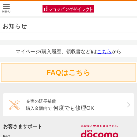
お知らせ
マイページ(購入履歴、領収書など)は
こちら
から
FAQはこちら
充実の延長補償
何度でも修理OK
購入金額内で
お客さまサポート
FAQ