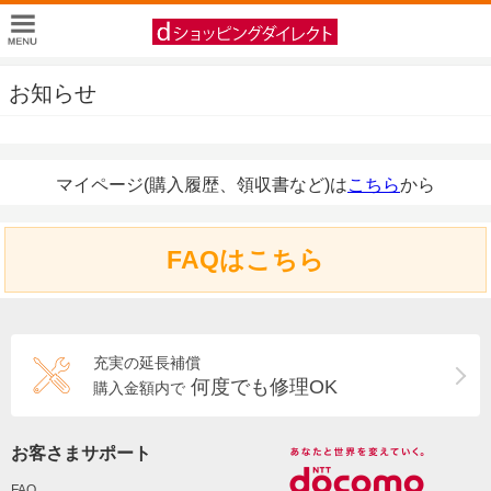
お知らせ
マイページ(購入履歴、領収書など)は
こちら
から
FAQはこちら
充実の延長補償
何度でも修理OK
購入金額内で
お客さまサポート
FAQ