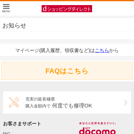
お知らせ
マイページ(購入履歴、領収書など)は
こちら
から
FAQはこちら
充実の延長補償
何度でも修理OK
購入金額内で
お客さまサポート
FAQ