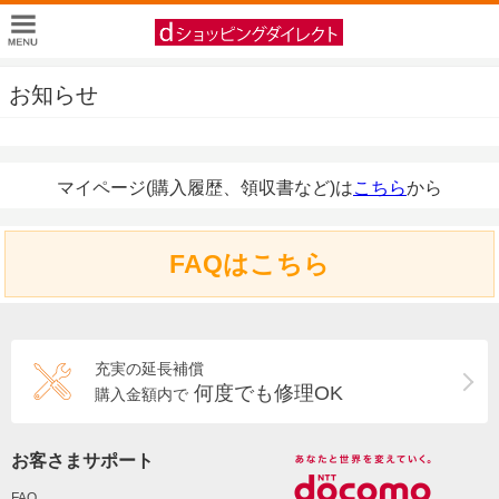
お知らせ
マイページ(購入履歴、領収書など)は
こちら
から
FAQはこちら
充実の延長補償
何度でも修理OK
購入金額内で
お客さまサポート
FAQ