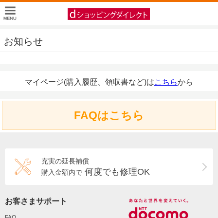
お知らせ
マイページ(購入履歴、領収書など)は
こちら
から
FAQはこちら
充実の延長補償
何度でも修理OK
購入金額内で
お客さまサポート
FAQ