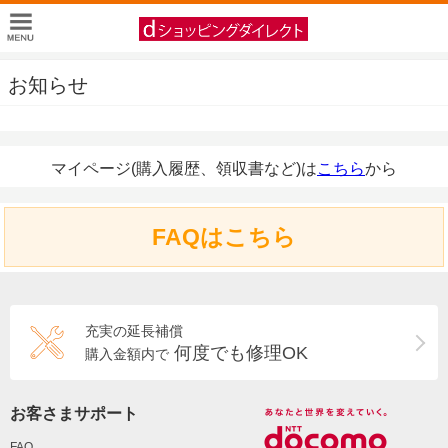
お知らせ
マイページ(購入履歴、領収書など)は
こちら
から
FAQはこちら
充実の延長補償
何度でも修理OK
購入金額内で
お客さまサポート
FAQ