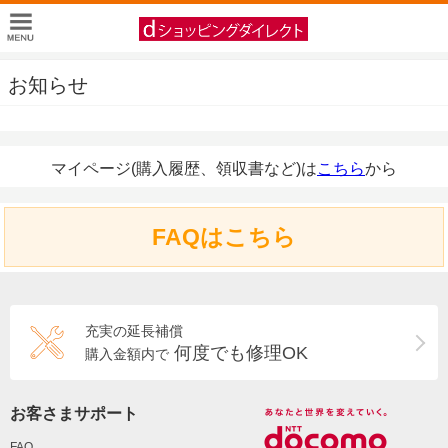
お知らせ
マイページ(購入履歴、領収書など)は
こちら
から
FAQはこちら
充実の延長補償
何度でも修理OK
購入金額内で
お客さまサポート
FAQ