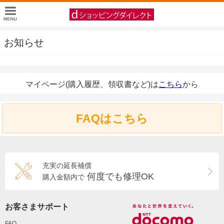
お知らせ
マイページ(購入履歴、領収書など)は
こちら
から
FAQはこちら
充実の延長補償
何度でも修理OK
購入金額内で
お客さまサポート
FAQ