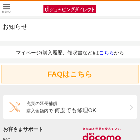
お知らせ
マイページ(購入履歴、領収書など)は
こちら
から
FAQはこちら
充実の延長補償
何度でも修理OK
購入金額内で
お客さまサポート
FAQ