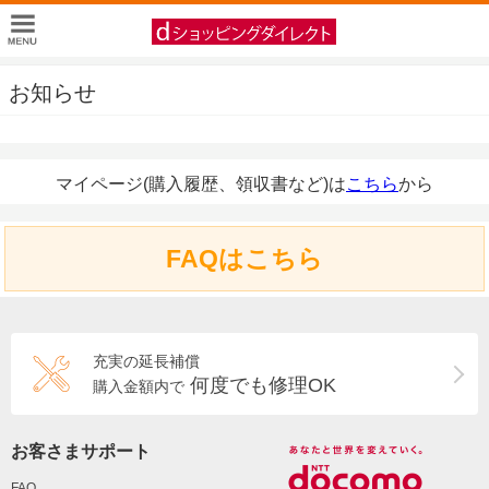
お知らせ
マイページ(購入履歴、領収書など)は
こちら
から
FAQはこちら
充実の延長補償
何度でも修理OK
購入金額内で
お客さまサポート
FAQ