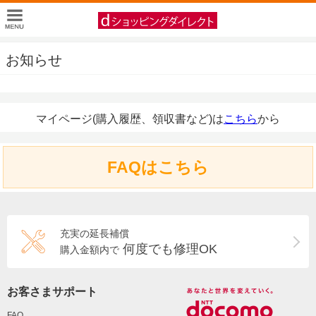
お知らせ
マイページ(購入履歴、領収書など)は
こちら
から
FAQはこちら
充実の延長補償
何度でも修理OK
購入金額内で
お客さまサポート
FAQ