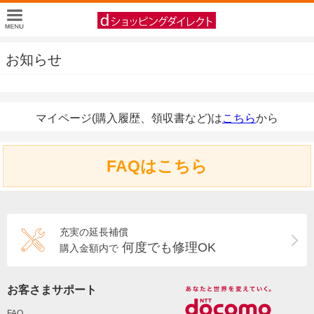
お知らせ
マイページ(購入履歴、領収書など)は
こちら
から
FAQはこちら
充実の延長補償
何度でも修理OK
購入金額内で
お客さまサポート
FAQ