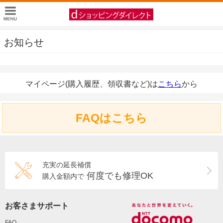
お知らせ
マイページ(購入履歴、領収書など)は
こちら
から
FAQはこちら
充実の延長補償
何度でも修理OK
購入金額内で
お客さまサポート
FAQ