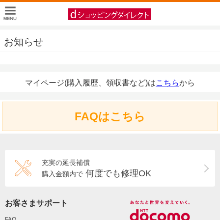
お知らせ
マイページ(購入履歴、領収書など)は
こちら
から
FAQはこちら
充実の延長補償
何度でも修理OK
購入金額内で
お客さまサポート
FAQ