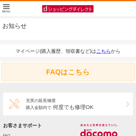
お知らせ
マイページ(購入履歴、領収書など)は
こちら
から
FAQはこちら
充実の延長補償
何度でも修理OK
購入金額内で
お客さまサポート
FAQ