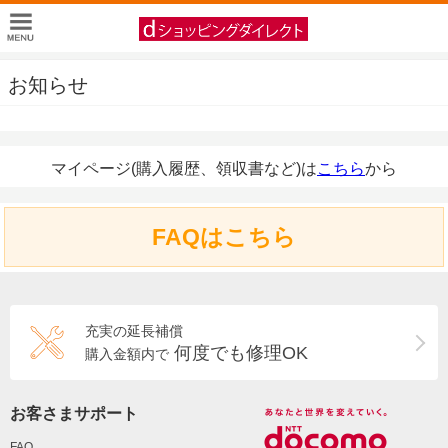
お知らせ
マイページ(購入履歴、領収書など)は
こちら
から
FAQはこちら
充実の延長補償
何度でも修理OK
購入金額内で
お客さまサポート
FAQ