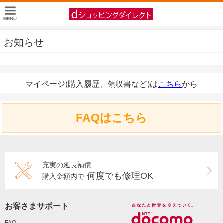
お知らせ
マイページ(購入履歴、領収書など)は
こちら
から
FAQはこちら
充実の延長補償
何度でも修理OK
購入金額内で
お客さまサポート
FAQ