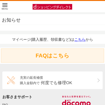
お知らせ
マイページ(購入履歴、領収書など)は
こちら
から
FAQはこちら
充実の延長補償
何度でも修理OK
購入金額内で
お客さまサポート
FAQ