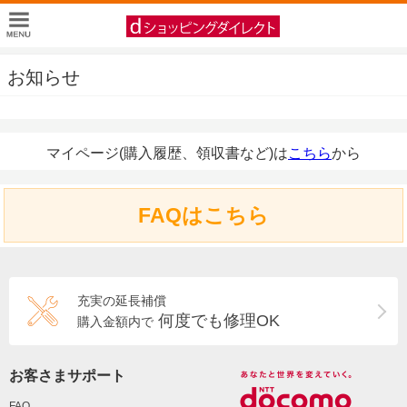
お知らせ
マイページ(購入履歴、領収書など)は
こちら
から
FAQはこちら
充実の延長補償
何度でも修理OK
購入金額内で
お客さまサポート
FAQ