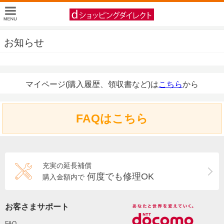
お知らせ
マイページ(購入履歴、領収書など)は
こちら
から
FAQはこちら
充実の延長補償
何度でも修理OK
購入金額内で
お客さまサポート
FAQ