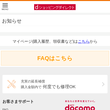
お知らせ
マイページ(購入履歴、領収書など)は
こちら
から
FAQはこちら
充実の延長補償
何度でも修理OK
購入金額内で
お客さまサポート
FAQ