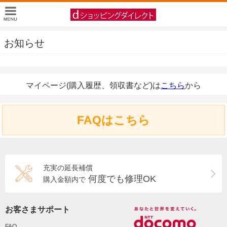
お知らせ
マイページ(購入履歴、領収書など)は
こちら
から
FAQはこちら
充実の延長補償
何度でも修理OK
購入金額内で
お客さまサポート
FAQ