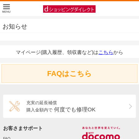
お知らせ
マイページ(購入履歴、領収書など)は
こちら
から
FAQはこちら
充実の延長補償
何度でも修理OK
購入金額内で
お客さまサポート
FAQ