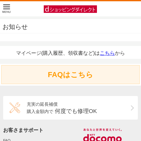
お知らせ
マイページ(購入履歴、領収書など)は
こちら
から
FAQはこちら
充実の延長補償
何度でも修理OK
購入金額内で
お客さまサポート
FAQ