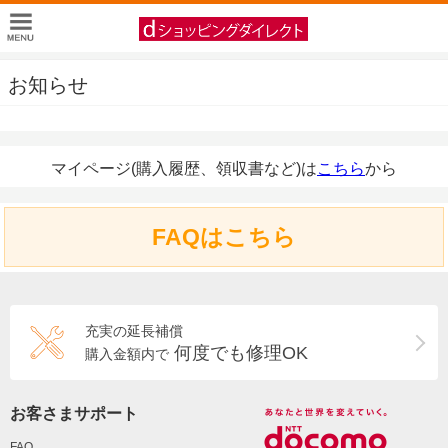
お知らせ
マイページ(購入履歴、領収書など)は
こちら
から
FAQはこちら
充実の延長補償
何度でも修理OK
購入金額内で
お客さまサポート
FAQ