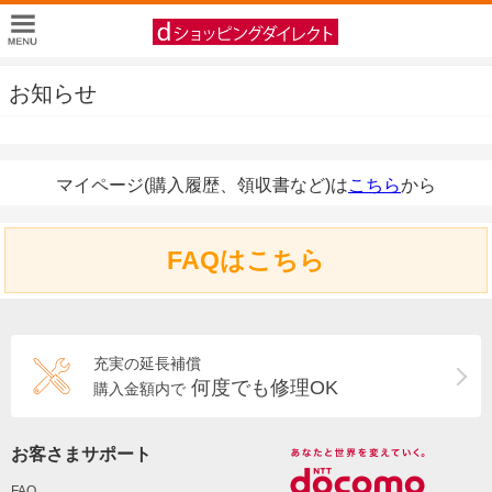
お知らせ
マイページ(購入履歴、領収書など)は
こちら
から
FAQはこちら
充実の延長補償
何度でも修理OK
購入金額内で
お客さまサポート
FAQ