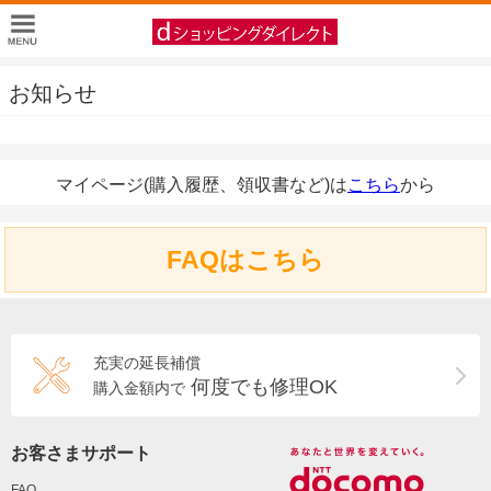
お知らせ
マイページ(購入履歴、領収書など)は
こちら
から
FAQはこちら
充実の延長補償
何度でも修理OK
購入金額内で
お客さまサポート
FAQ