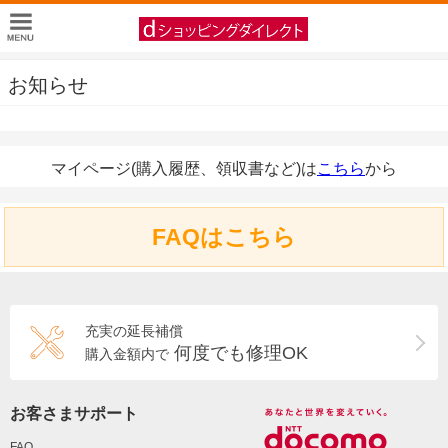
お知らせ
マイページ(購入履歴、領収書など)は
こちら
から
FAQはこちら
充実の延長補償
何度でも修理OK
購入金額内で
お客さまサポート
FAQ