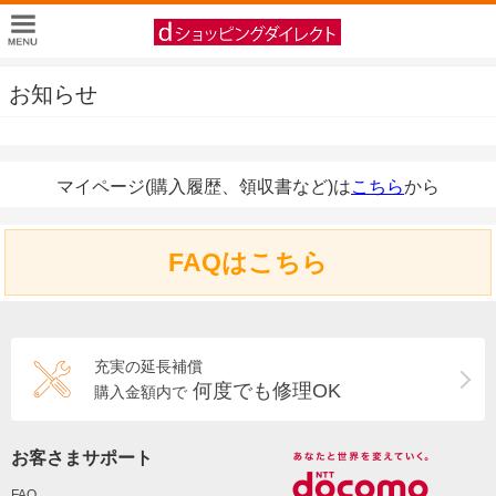
お知らせ
マイページ(購入履歴、領収書など)は
こちら
から
FAQはこちら
充実の延長補償
何度でも修理OK
購入金額内で
お客さまサポート
FAQ