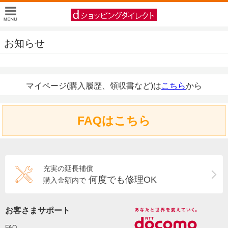
お知らせ
マイページ(購入履歴、領収書など)は
こちら
から
FAQはこちら
充実の延長補償
何度でも修理OK
購入金額内で
お客さまサポート
FAQ