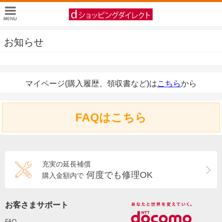
お知らせ
マイページ(購入履歴、領収書など)は
こちら
から
FAQはこちら
充実の延長補償
何度でも修理OK
購入金額内で
お客さまサポート
FAQ