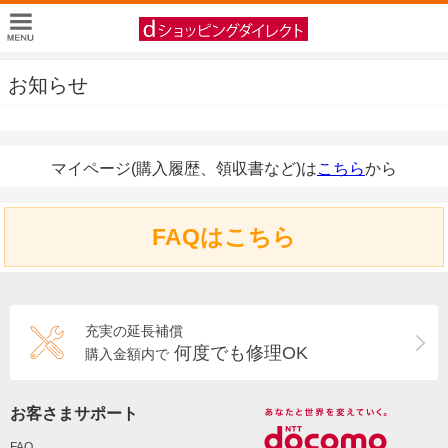
お知らせ
マイページ(購入履歴、領収書など)は
こちら
から
FAQはこちら
充実の延長補償
何度でも修理OK
購入金額内で
お客さまサポート
FAQ