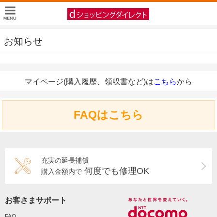
お知らせ
マイページ(購入履歴、領収書など)は
こちら
から
FAQはこちら
充実の延長補償
何度でも修理OK
購入金額内で
お客さまサポート
FAQ