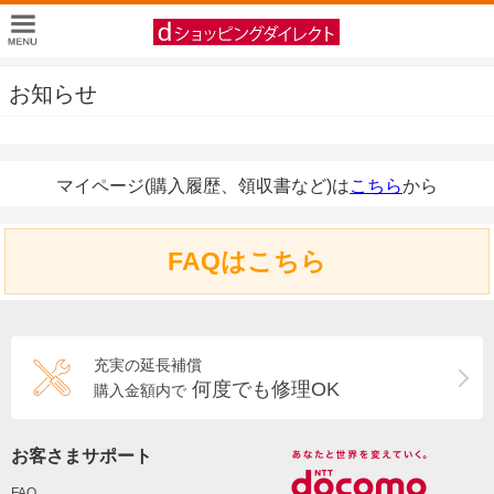
お知らせ
マイページ(購入履歴、領収書など)は
こちら
から
FAQはこちら
充実の延長補償
何度でも修理OK
購入金額内で
お客さまサポート
FAQ