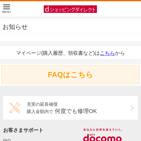
お知らせ
マイページ(購入履歴、領収書など)は
こちら
から
FAQはこちら
充実の延長補償
何度でも修理OK
購入金額内で
お客さまサポート
FAQ