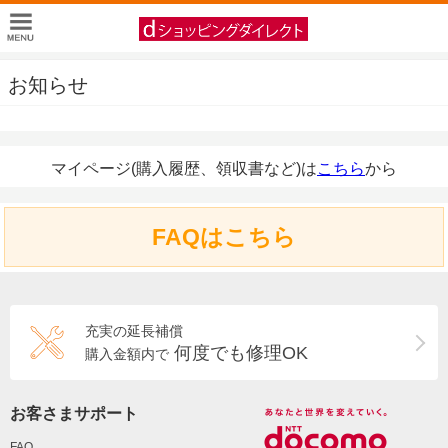
お知らせ
マイページ(購入履歴、領収書など)は
こちら
から
FAQはこちら
充実の延長補償
何度でも修理OK
購入金額内で
お客さまサポート
FAQ