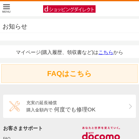
お知らせ
マイページ(購入履歴、領収書など)は
こちら
から
FAQはこちら
充実の延長補償
何度でも修理OK
購入金額内で
お客さまサポート
FAQ