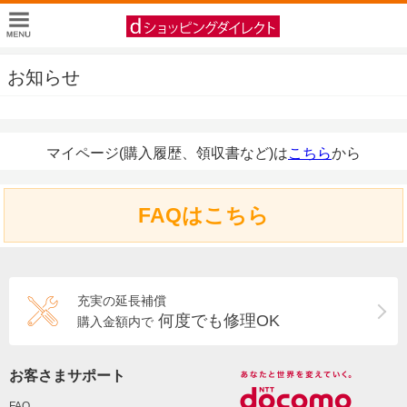
お知らせ
マイページ(購入履歴、領収書など)は
こちら
から
FAQはこちら
充実の延長補償
何度でも修理OK
購入金額内で
お客さまサポート
FAQ