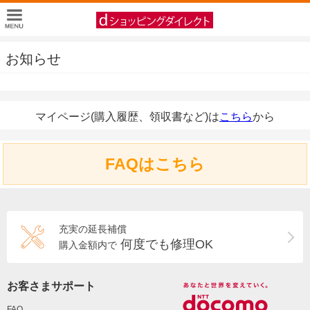
お知らせ
マイページ(購入履歴、領収書など)は
こちら
から
FAQはこちら
充実の延長補償
何度でも修理OK
購入金額内で
お客さまサポート
FAQ