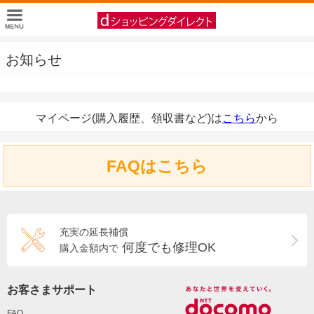
お知らせ
マイページ(購入履歴、領収書など)は
こちら
から
FAQはこちら
充実の延長補償
何度でも修理OK
購入金額内で
お客さまサポート
FAQ