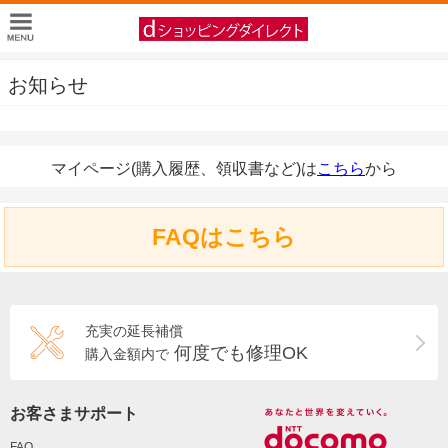
お知らせ
マイページ(購入履歴、領収書など)は
こちら
から
FAQはこちら
充実の延長補償
何度でも修理OK
購入金額内で
お客さまサポート
FAQ