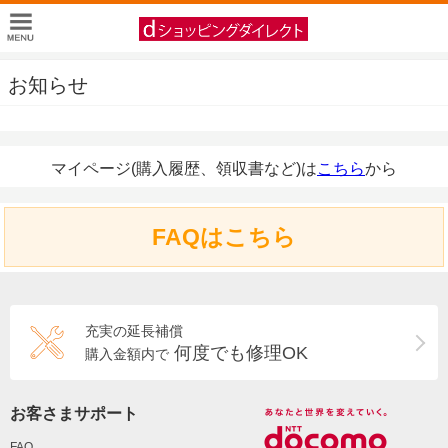
お知らせ
マイページ(購入履歴、領収書など)は
こちら
から
FAQはこちら
充実の延長補償
何度でも修理OK
購入金額内で
お客さまサポート
FAQ