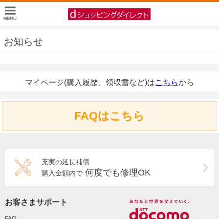
お知らせ
マイページ(購入履歴、領収書など)は
こちら
から
FAQはこちら
充実の延長補償
何度でも修理OK
購入金額内で
お客さまサポート
FAQ