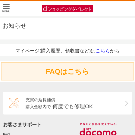
お知らせ
マイページ(購入履歴、領収書など)は
こちら
から
FAQはこちら
充実の延長補償
何度でも修理OK
購入金額内で
お客さまサポート
FAQ