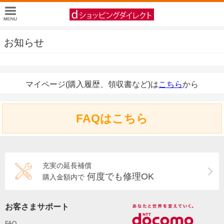
お知らせ
マイページ(購入履歴、領収書など)は
こちら
から
FAQはこちら
充実の延長補償
何度でも修理OK
購入金額内で
お客さまサポート
FAQ