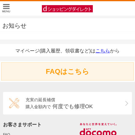
お知らせ
マイページ(購入履歴、領収書など)は
こちら
から
FAQはこちら
充実の延長補償
何度でも修理OK
購入金額内で
お客さまサポート
FAQ