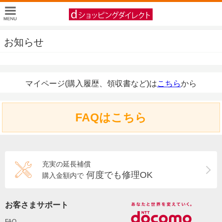
お知らせ
マイページ(購入履歴、領収書など)は
こちら
から
FAQはこちら
充実の延長補償
何度でも修理OK
購入金額内で
お客さまサポート
FAQ