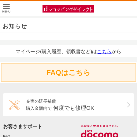
お知らせ
マイページ(購入履歴、領収書など)は
こちら
から
FAQはこちら
充実の延長補償
何度でも修理OK
購入金額内で
お客さまサポート
FAQ