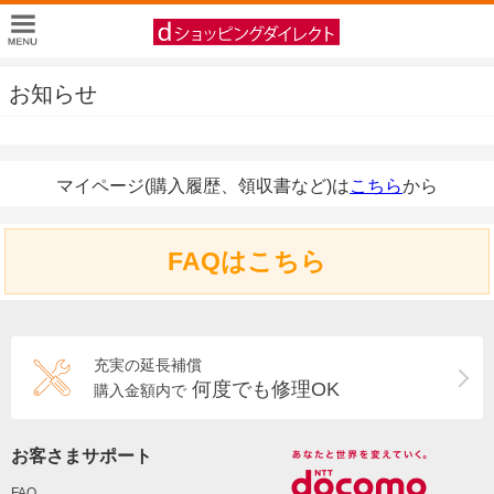
お知らせ
マイページ(購入履歴、領収書など)は
こちら
から
FAQはこちら
充実の延長補償
何度でも修理OK
購入金額内で
お客さまサポート
FAQ