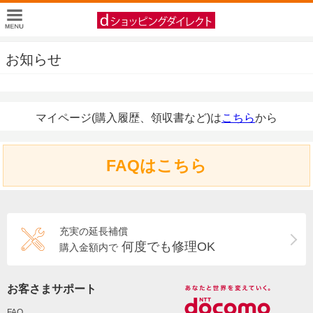
お知らせ
マイページ(購入履歴、領収書など)は
こちら
から
FAQはこちら
充実の延長補償
何度でも修理OK
購入金額内で
お客さまサポート
FAQ